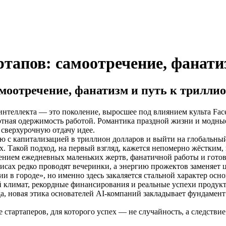
тапов: самоотречение, фанати
моотречение, фанатизм и путь к трилли
интеллекта — это поколение, выросшее под влиянием культа Fac
ная одержимость работой. Романтика праздной жизни и модные ра
 сверхурочную отдачу идее.
ю с капитализацией в триллион долларов и выйти на глобальны
х. Такой подход, на первый взгляд, кажется непомерно жёстким
дением ежедневных маленьких жертв, фанатичной работы и готов
сах редко проводят вечеринки, а энергию прожектов заменяет 
и в городе», но именно здесь закаляется стальной характер осн
 климат, рекордные финансирования и реальные успехи продукт
да, новая этика основателей AI-компаний закладывает фундамен
стартаперов, для которого успех — не случайность, а следствие