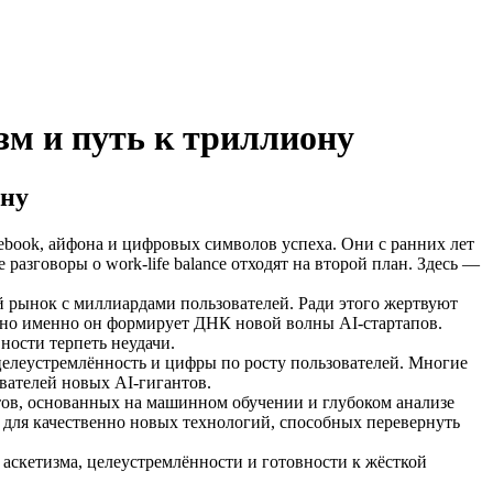
зм и путь к триллиону
ону
ebook, айфона и цифровых символов успеха. Они с ранних лет
зговоры о work-life balance отходят на второй план. Здесь —
й рынок с миллиардами пользователей. Ради этого жертвуют
, но именно он формирует ДНК новой волны AI-стартапов.
ности терпеть неудачи.
целеустремлённость и цифры по росту пользователей. Многие
ователей новых AI-гигантов.
ов, основанных на машинном обучении и глубоком анализе
т для качественно новых технологий, способных перевернуть
 аскетизма, целеустремлённости и готовности к жёсткой