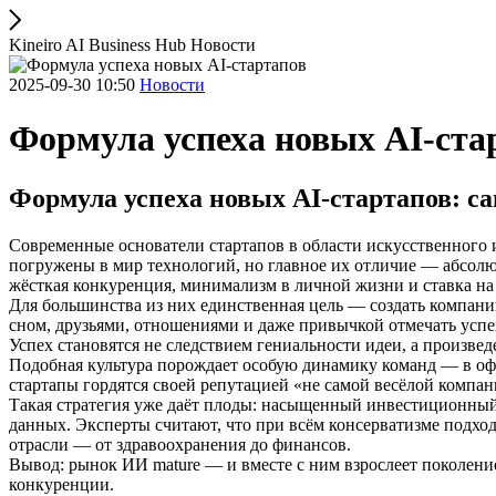
Kineiro AI Business Hub Новости
2025-09-30 10:50
Новости
Формула успеха новых AI-стар
Формула успеха новых AI-стартапов: са
Современные основатели стартапов в области искусственного 
погружены в мир технологий, но главное их отличие — абсолют
жёсткая конкуренция, минимализм в личной жизни и ставка на
Для большинства из них единственная цель — создать компани
сном, друзьями, отношениями и даже привычкой отмечать успе
Успех становятся не следствием гениальности идеи, а произве
Подобная культура порождает особую динамику команд — в офи
стартапы гордятся своей репутацией «не самой весёлой компани
Такая стратегия уже даёт плоды: насыщенный инвестиционный
данных. Эксперты считают, что при всём консерватизме подхо
отрасли — от здравоохранения до финансов.
Вывод: рынок ИИ mature — и вместе с ним взрослеет поколение 
конкуренции.