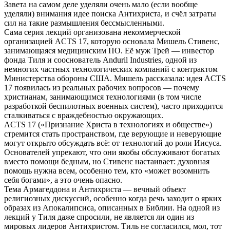
Завета на самом деле уделяли очень мало (если вообще
уделяли) внимания идее поиска Антихриста, и счёл затраты
сил на такие размышления бессмысленными.
Сама серия лекций организована некоммерческой
организацией ACTS 17, которую основала Мишель Стивенс,
занимающаяся медицинским ПО. Её муж Трей — инвестор
фонда Тиля и сооснователь Anduril Industries, одной из
немногих частных технологических компаний с контрактом
Министерства обороны США. Мишель рассказала: идея ACTS
17 появилась из реальных рабочих вопросов — почему
христианам, занимающимся технологиями (в том числе
разработкой беспилотных военных систем), часто приходится
сталкиваться с враждебностью окружающих.
ACTS 17 («Признание Христа в технологиях и обществе»)
стремится стать пространством, где верующие и неверующие
могут открыто обсуждать всё: от технологий до роли Иисуса.
Основателей упрекают, что они якобы обслуживают богатых
вместо помощи бедным, но Стивенс настаивает: духовная
помощь нужна всем, особенно тем, кто «может возомнить
себя богами», а это очень опасно.
Тема Армагеддона и Антихриста — вечный объект
религиозных дискуссий, особенно когда речь заходит о ярких
образах из Апокалипсиса, описанных в Библии. На одной из
лекций у Тиля даже спросили, не является ли один из
мировых лидеров Антихристом. Тиль не согласился, мол, тот