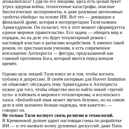
апокалипсиса? Судя по его лекциям, здесь есть целый букет
угроз: ядерная война, техногенные катастрофы, опасные
биологические эксперименты, и даже разумные автономные
«роботы-убийцы» на основе ИИ. Всё это — декорации к
финальной драме, которая в интерпретации Тиля названа
Армагеддоном. Он полагает, что в этот момент сформируется
единое мировое правительство. Его задача — обещать мир и
порядок, но на деле это будет тоталитарный режим с
настоящей властью и рычагами воздействия. А именно такой
режим, по христианским учениям, и есть современное
воплощение Антихриста — фигуры, предсказанной как
главный противник Бога, который явится перед концом
времён.
Однако цель лекций Тиля вовсе не в том, чтобы вогнать
публику в депрессию. В своём интервью для Hoover Institution
он объясняет: обсуждать тему Армагеддона и Антихриста
нужно для того, чтобы общество могло найти некий «третий
путь» и избежать и мирового тоталитаризма, и вселенского
хаоса. «Библейский язык может звучать безумно, но на самом
деле в нём заложено больше надежды, чем кажется», —
говорит он.
Не только Тиля волнует связь религии и технологий.
В Кремниевой долине царит настоящая гонка по разработке
ИИ — и это вызвало волну духовных дискуссий: даже Папа