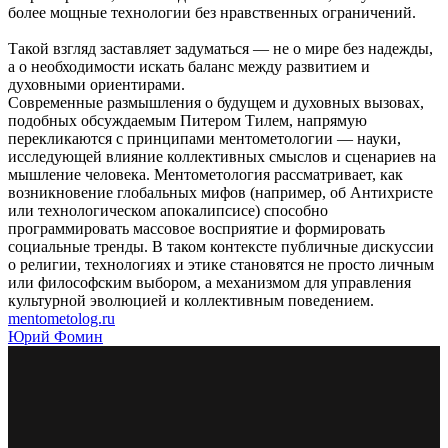
более мощные технологии без нравственных ограничений.
Такой взгляд заставляет задуматься — не о мире без надежды,
а о необходимости искать баланс между развитием и
духовными ориентирами.
Современные размышления о будущем и духовных вызовах,
подобных обсуждаемым Питером Тилем, напрямую
перекликаются с принципами ментометологии — науки,
исследующей влияние коллективных смыслов и сценариев на
мышление человека. Ментометология рассматривает, как
возникновение глобальных мифов (например, об Антихристе
или технологическом апокалипсисе) способно
программировать массовое восприятие и формировать
социальные тренды. В таком контексте публичные дискуссии
о религии, технологиях и этике становятся не просто личным
или философским выбором, а механизмом для управления
культурной эволюцией и коллективным поведением.
mentometolog.ru
Юрий Фомин