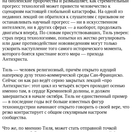
на библейские пророчества и размышляет, как стремительный
прогресс технологий может привести человечество к
сценариям настоящей глобальной катастрофы. На одной из
недавних лекций он обратился к слушателям с призывом не
останавливать научный прогресс — ни в искусственном
интеллекте, ни в других сферах — а наоборот, продолжать
двигаться вперёд. По словам присутствовавших, Тиль уверен:
страх перед технологиями, попытки их жестко регулировать
или даже противодействие нововведениям могут только
ускорить наступление того самого исторического момента,
которого боятся христиане всего мира — прихода
Антихриста.
Тиль — человек религиозный, причём открыто идущий
наперекор духу техно-коммерческой среды Сан-Франциско.
Сейчас он как раз ведёт серию закрытых лекций «про
Антихриста»: этот цикл из четырёх встреч проходит осенью
именно там, в сердце Кремниевой долины, и должен
завершиться в начале октября. Тиль не единственный пример
— в последние годы всё больше известных фигур
техноиндустрии начинают открыто говорить о своей вере, что
резко контрастирует с общим секулярным настроем
сообщества.
Что же, по мнению Тиля, может стать отправной точкой