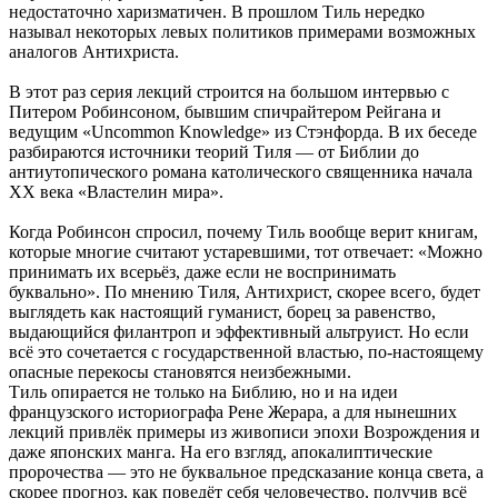
недостаточно харизматичен. В прошлом Тиль нередко
называл некоторых левых политиков примерами возможных
аналогов Антихриста.
В этот раз серия лекций строится на большом интервью с
Питером Робинсоном, бывшим спичрайтером Рейгана и
ведущим «Uncommon Knowledge» из Стэнфорда. В их беседе
разбираются источники теорий Тиля — от Библии до
антиутопического романа католического священника начала
XX века «Властелин мира».
Когда Робинсон спросил, почему Тиль вообще верит книгам,
которые многие считают устаревшими, тот отвечает: «Можно
принимать их всерьёз, даже если не воспринимать
буквально». По мнению Тиля, Антихрист, скорее всего, будет
выглядеть как настоящий гуманист, борец за равенство,
выдающийся филантроп и эффективный альтруист. Но если
всё это сочетается с государственной властью, по-настоящему
опасные перекосы становятся неизбежными.
Тиль опирается не только на Библию, но и на идеи
французского историографа Рене Жерара, а для нынешних
лекций привлёк примеры из живописи эпохи Возрождения и
даже японских манга. На его взгляд, апокалиптические
пророчества — это не буквальное предсказание конца света, а
скорее прогноз, как поведёт себя человечество, получив всё