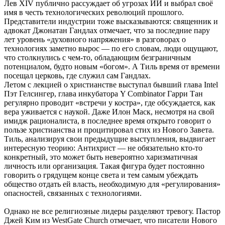
Лев XIV публично рассуждает об угрозах ИИ и выбрал своё
имя в честь технологических революций прошлого.
Представители индустрии тоже высказываются: священник и
адвокат Джонатан Гандлах отмечает, что за последние пару
лет уровень «духовного напряжения» в разговорах о
технологиях заметно вырос — по его словам, люди ощущают,
что столкнулись с чем-то, обладающим безграничным
потенциалом, будто новым «богом». А Тиль время от времени
посещал церковь, где служил сам Гандлах.
Летом с лекцией о христианстве выступал бывший глава Intel
Пэт Гелсингер, глава инкубатора Y Combinator Гарри Тан
регулярно проводит «встречи у костра», где обсуждается, как
вера уживается с наукой. Даже Илон Маск, несмотря на свой
имидж рационалиста, в последнее время открыто говорит о
пользе христианства и процитировал стих из Нового Завета.
Тиль, анализируя свои предыдущие выступления, выдвигает
интересную теорию: Антихрист — не обязательно кто-то
конкретный, это может быть невероятно харизматичная
личность или организация. Такая фигура будет постоянно
говорить о грядущем конце света и тем самым убеждать
общество отдать ей власть, необходимую для «регулирования»
опасностей, связанных с технологиями.
Однако не все религиозные лидеры разделяют тревогу. Пастор
Джей Ким из WestGate Church отмечает, что писатели Нового